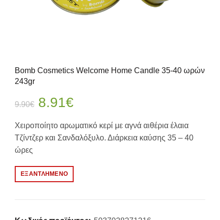
Bomb Cosmetics Welcome Home Candle 35-40 ωρών
243gr
Original
Η
8.91
€
9.90
€
price
τρέχουσα
Χειροποίητο αρωματικό κερί με αγνά αιθέρια έλαια
Τζίντζερ και Σανδαλόξυλο. Διάρκεια καύσης 35 – 40
was:
τιμή
ώρες
9.90€.
είναι:
ΕΞΑΝΤΛΗΜΈΝΟ
8.91€.