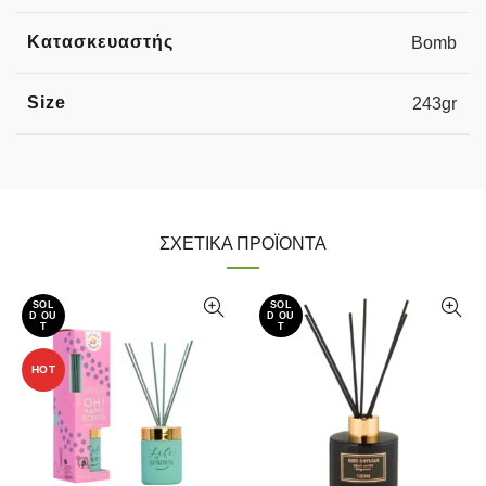
Κατασκευαστής
Bomb
Size
243gr
ΣΧΕΤΙΚΆ ΠΡΟΪΌΝΤΑ
SOL
SOL
D OU
D OU
T
T
HOT