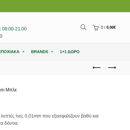
0
/
0.00
€
 08:00-21:00
0
ΕΠΟΧΙΑΚΑ
BRANDS
1+1 ΔΩΡΟ
um Μπλε
σα
 λεπτές ίνες 0.01mm που εξασφαλίζουν βαθύ και
α δόντια.