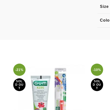
Size
Colo
-21%
-10%
SOL
SOL
D OU
D OU
T
T