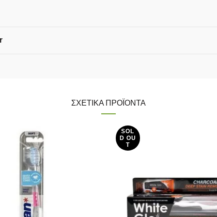
r
ΣΧΕΤΙΚΆ ΠΡΟΪΌΝΤΑ
SOL
D OU
T