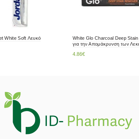
et White Soft Λευκό
White Glo Charcoal Deep Stai
για την Απομάκρυνση των Λεκ
al
Η
4.86
€
τρέχουσα
ε περισσότερα
Διαβάστε περισσότερα
τιμή
.
είναι:
3.78€.