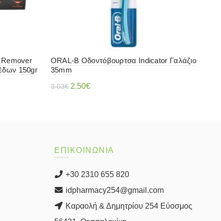
n Remover
ORAL-B Οδοντόβουρτσα Indicator Γαλάζιο
Jor
έδων 150gr
35mm
Νήμ
Original
Η
2.50
€
3.03
€
5.71
price
τρέχουσα
Διαβάστε περισσότερα
was:
τιμή
3.03€.
είναι:
2.50€.
ΕΠΙΚΟΙΝΩΝΙΑ
+30 2310 655 820
idpharmacy254@gmail.com
Καραολή & Δημητρίου 254 Εύοσμος