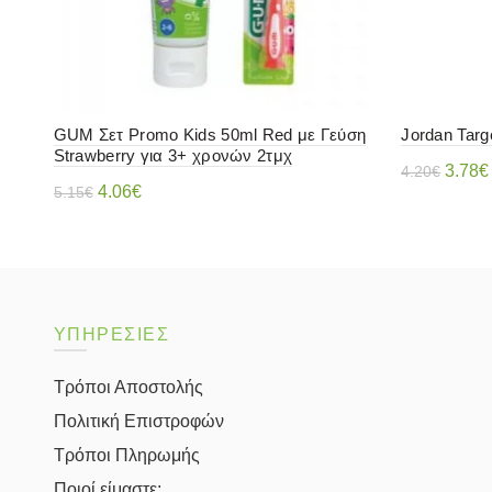
GUM Σετ Promo Kids 50ml Red με Γεύση
Jordan Targ
Strawberry για 3+ χρονών 2τμχ
Origin
3.78
€
4.20
€
Original
Η
4.06
€
5.15
€
price
Διαβάστ
price
τρέχουσα
Διαβάστε περισσότερα
was:
was:
τιμή
4.20€
5.15€.
είναι:
4.06€.
ΥΠΗΡΕΣΙΕΣ
Τρόποι Αποστολής
Πολιτική Επιστροφών
Τρόποι Πληρωμής
Ποιοί είμαστε;