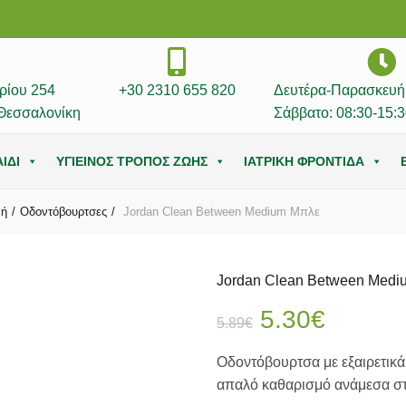
ρίου 254
+30 2310 655 820
Δευτέρα-Παρασκευή:
Θεσσαλονίκη
Σάββατο: 08:30-15:3
ΙΔΙ
ΥΓΙΕΙΝΟΣ ΤΡΟΠΟΣ ΖΩΗΣ
ΙΑΤΡΙΚΗ ΦΡΟΝΤΙΔΑ
νή
Οδοντόβουρτσες
Jordan Clean Between Medium Μπλε
Jordan Clean Between Medi
Original
Η
5.30
€
5.89
€
price
τρέχου
Οδοντόβουρτσα με εξαιρετικά
απαλό καθαρισμό ανάμεσα στ
was:
τιμή