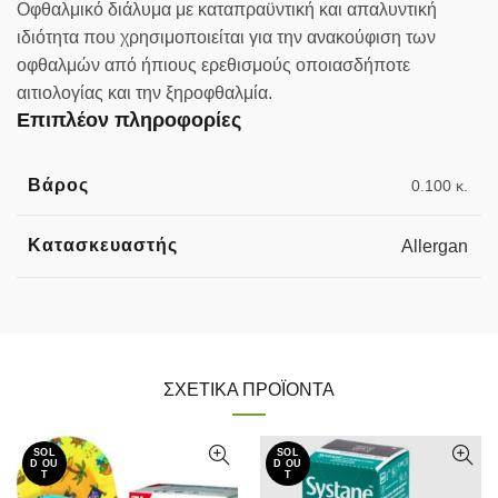
Oφθαλμικό διάλυμα με καταπραϋντική και απαλυντική
ιδιότητα που χρησιμοποιείται για την ανακούφιση των
οφθαλμών από ήπιους ερεθισμούς οποιασδήποτε
αιτιολογίας και την ξηροφθαλμία.
Επιπλέον πληροφορίες
Βάρος
0.100 κ.
Κατασκευαστής
Allergan
ΣΧΕΤΙΚΆ ΠΡΟΪΌΝΤΑ
SOL
SOL
D OU
D OU
T
T