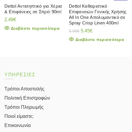
Dettol Αντισηπτικό για Χέρια
Dettol Καθαριστικό
& Επιφάνειες σε Σπρέι 90ml
Επιφανειών Γενικής Χρήσης
All In One Απολυμαντικό σε
2.49
€
Spray Crisp Linen 400ml
Διαβάστε περισσότερα
Original
Η
5.45
€
6.06
€
price
τρέχουσα
Διαβάστε περισσότερα
was:
τιμή
6.06€.
είναι:
5.45€.
ΥΠΗΡΕΣΙΕΣ
Τρόποι Αποστολής
Πολιτική Επιστροφών
Τρόποι Πληρωμής
Ποιοί είμαστε;
Επικοινωνία