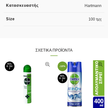
Κατασκευαστής
Hartmann
Size
100 τμχ
ΣΧΕΤΙΚΆ ΠΡΟΪΌΝΤΑ
SOL
-10%
D OU
T
SOL
D OU
T