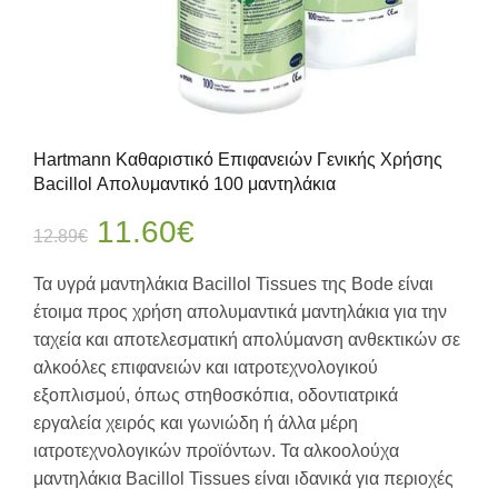
Hartmann Καθαριστικό Επιφανειών Γενικής Χρήσης
Bacillol Απολυμαντικό 100 μαντηλάκια
Original
Η
11.60
€
12.89
€
price
τρέχουσα
Τα υγρά μαντηλάκια Bacillol Tissues της Bode είναι
έτοιμα προς χρήση απολυμαντικά μαντηλάκια για την
was:
τιμή
ταχεία και αποτελεσματική απολύμανση ανθεκτικών σε
αλκοόλες επιφανειών και ιατροτεχνολογικού
12.89€.
είναι:
εξοπλισμού, όπως στηθοσκόπια, οδοντιατρικά
11.60€.
εργαλεία χειρός και γωνιώδη ή άλλα μέρη
ιατροτεχνολογικών προϊόντων. Τα αλκοολούχα
μαντηλάκια Bacillol Tissues είναι ιδανικά για περιοχές