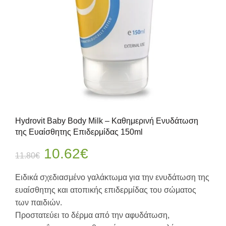
Hydrovit Baby Body Milk – Καθημερινή Ενυδάτωση
της Ευαίσθητης Επιδερμίδας 150ml
Original
Η
10.62
€
11.80
€
price
τρέχουσα
Ειδικά σχεδιασμένο γαλάκτωμα για την ενυδάτωση της
ευαίσθητης και ατοπικής επιδερμίδας του σώματος
was:
τιμή
των παιδιών.
Προστατεύει το δέρμα από την αφυδάτωση,
11.80€.
είναι: