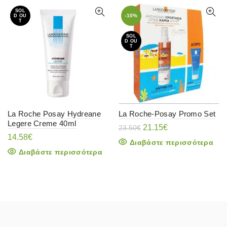
SOL
-10%
D OU
T
SOL
D OU
T
La Roche Posay Hydreane
La Roche-Posay Promo Set
Legere Creme 40ml
Original
Η
21.15
€
23.50
€
price
τρέχουσα
14.58
€
Διαβάστε περισσότερα
was:
τιμή
Διαβάστε περισσότερα
23.50€.
είναι:
21.15€.