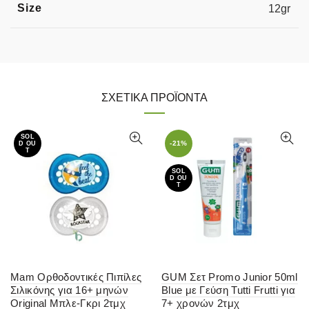
Size
12gr
ΣΧΕΤΙΚΆ ΠΡΟΪΌΝΤΑ
SOL
-21%
D OU
T
SOL
D OU
T
Mam Ορθοδοντικές Πιπίλες
GUM Σετ Promo Junior 50ml
Σιλικόνης για 16+ μηνών
Blue με Γεύση Tutti Frutti για
Original Μπλε-Γκρι 2τμχ
7+ χρονών 2τμχ