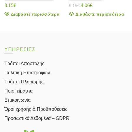
Original
Η
8.15
€
4.06
€
5.15
€
price
τρέχουσα
Διαβάστε περισσότερα
Διαβάστε περισσότερα
was:
τιμή
5.15€.
είναι:
4.06€.
ΥΠΗΡΕΣΙΕΣ
Τρόποι Αποστολής
Πολιτική Επιστροφών
Τρόποι Πληρωμής
Ποιοί είμαστε;
Επικοινωνία
Όροι χρήσης & Προϋποθέσεις
Προσωπικά Δεδομένα – GDPR