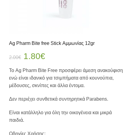
Ag Pharm Bite free Stick Αμμωνίας 12gr
Original
Η
1.80
€
2.00
€
price
τρέχουσα
Το Ag Pharm Bite Free προσφέρει άμεση ανακούφιση
ενώ είναι ιδανικό για τσιμπήματα από κουνούπια,
was:
τιμή
μέδουσες, σκνίπες και άλλα έντομα.
2.00€.
είναι:
Δεν περιέχει συνθετικά συντηρητικά Parabens.
1.80€.
Είναι κατάλληλο για όλη την οικογένεια και μικρά
παιδιά.
Οδηγίες Χρήσης: