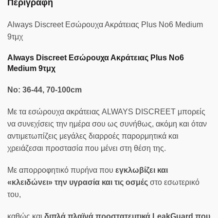
Περιγραφή
Always Discreet Εσώρουχα Ακράτειας Plus Νo6 Medium
9τμχ
Always Discreet Εσώρουχα Ακράτειας Plus Νo6
Medium 9τμχ
No: 36-44, 70-100cm
Με τα εσώρουχα ακράτειας ALWAYS DISCREET μπορείς
να συνεχίσεις την ημέρα σου ως συνήθως, ακόμη και όταν
αντιμετωπίζεις μεγάλες διαρροές παρορμητικά και
χρειάζεσαι προστασία που μένει στη θέση της.
Με απορροφητικό πυρήνα που
εγκλωβίζει και
«κλειδώνει» την υγρασία και τις οσμές
στο εσωτερικό
του,
καθώς και
διπλά πλαϊνά προστατευτικά LeakGuard που