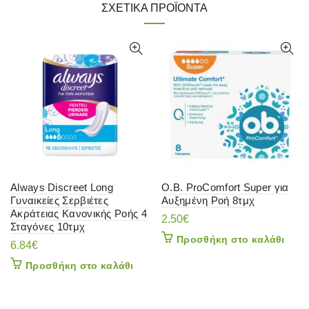
ΣΧΕΤΙΚΆ ΠΡΟΪΌΝΤΑ
Always Discreet Long
O.B. ProComfort Super για
Γυναικείες Σερβιέτες
Αυξημένη Ροή 8τμχ
Ακράτειας Κανονικής Ροής 4
2.50
€
Σταγόνες 10τμχ
Προσθήκη στο καλάθι
6.84
€
Προσθήκη στο καλάθι