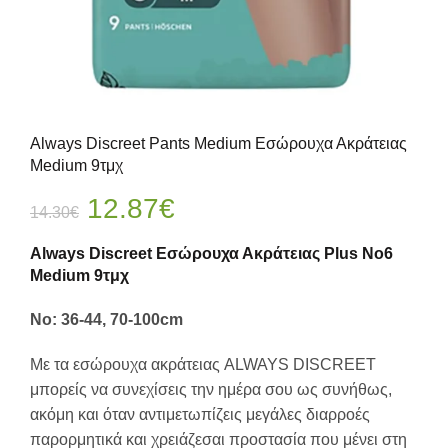
Always Discreet Pants Medium Εσώρουχα Ακράτειας
Medium 9τμχ
Original
Η
12.87
€
14.30
€
price
τρέχουσα
Always Discreet Εσώρουχα Ακράτειας Plus Νo6
Medium 9τμχ
was:
τιμή
No: 36-44, 70-100cm
14.30€.
είναι:
Με τα εσώρουχα ακράτειας ALWAYS DISCREET
12.87€.
μπορείς να συνεχίσεις την ημέρα σου ως συνήθως,
ακόμη και όταν αντιμετωπίζεις μεγάλες διαρροές
παρορμητικά και χρειάζεσαι προστασία που μένει στη