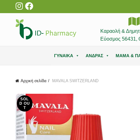
Καραολή & Δημητ
Εύοσμος 56431, 
ΓΥΝΑΙΚΑ
ΑΝΔΡΑΣ
ΜΑΜΑ & ΠΑ
Αρχική σελίδα
MAVALA SWITZERLAND
SOL
D OU
T