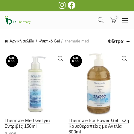
0
Φίλτρα
Αρχική σελίδα
Ψυκτικό Gel
thermale med
SOL
SOL
D OU
D OU
T
T
Thermale Med Gel για
Thermale Ice Power Gel Γέλη
Εντριβές 150ml
Κρυοθεραπείας με Αντλία
600ml