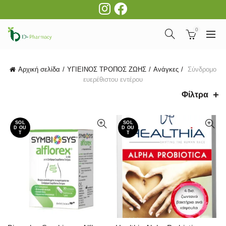
0
Αρχική σελίδα
ΥΓΙΕΙΝΟΣ ΤΡΟΠΟΣ ΖΩΗΣ
Ανάγκες
Σύνδρομο
ευερέθιστου εντέρου
Φίλτρα
SOL
SOL
D OU
D OU
T
T