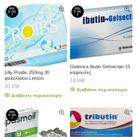
SOL
SOL
D OU
D OU
T
T
Galenica Ibutin Gelsectan 15
κάψουλες
Lilly Proibs 250mg 30
φακελίσκοι Lemon
14.98
€
20.15
€
Διαβάστε περισσότερα
Διαβάστε περισσότερα
SOL
D OU
T