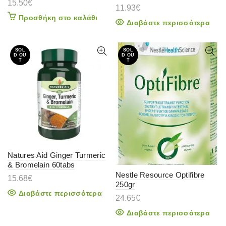
15.50
€
11.93
€
Προσθήκη στο καλάθι
Διαβάστε περισσότερα
SOL
SOL
D OU
D OU
T
T
Natures Aid Ginger Turmeric
& Bromelain 60tabs
Nestle Resource Optifibre
15.68
€
250gr
Διαβάστε περισσότερα
24.65
€
Διαβάστε περισσότερα