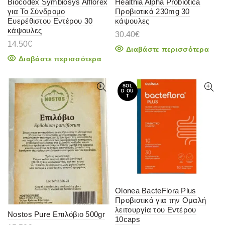
Biocodex Symbiosys Alflorex
Healthia Alpha Probiotica
για Το Σύνδρομο
Προβιοτικά 230mg 30
Ευερέθιστου Εντέρου 30
κάψουλες
κάψουλες
30.40
€
14.50
€
Διαβάστε περισσότερα
Διαβάστε περισσότερα
SOL
D OU
T
Olonea BacteFlora Plus
Προβιοτικά για την Ομαλή
λειτουργία του Εντέρου
Nostos Pure Επιλόβιο 500gr
10caps