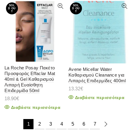
SOL
SOL
D OU
D OU
T
T
La Roche Posay Πακέτο
Avene Micellar Water
Προσφοράς Effaclar Mat
Καθαρισμού Cleanance για
40ml & Gel Καθαρισμού
Λιπαρές Επιδερμίδες 400ml
Λιπαρή Ευαίσθητη
13.32
€
Επιδερμίδα 50ml
Διαβάστε περισσότερα
18.90
€
Διαβάστε περισσότερα
1
2
3
4
5
6
7