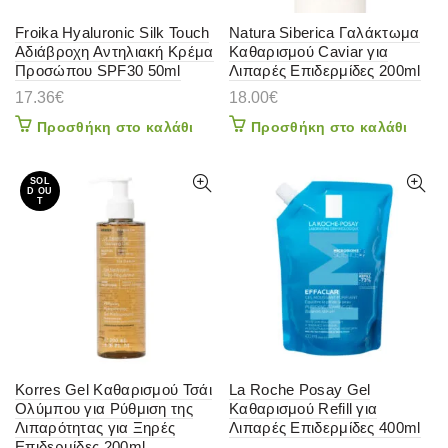
Froika Hyaluronic Silk Touch
Natura Siberica Γαλάκτωμα
Αδιάβροχη Αντηλιακή Κρέμα
Καθαρισμού Caviar για
Προσώπου SPF30 50ml
Λιπαρές Επιδερμίδες 200ml
17.36
€
18.00
€
Προσθήκη στο καλάθι
Προσθήκη στο καλάθι
SOL
D OU
T
Korres Gel Καθαρισμού Τσάι
La Roche Posay Gel
Ολύμπου για Ρύθμιση της
Καθαρισμού Refill για
Λιπαρότητας για Ξηρές
Λιπαρές Επιδερμίδες 400ml
Επιδερμίδες 200ml