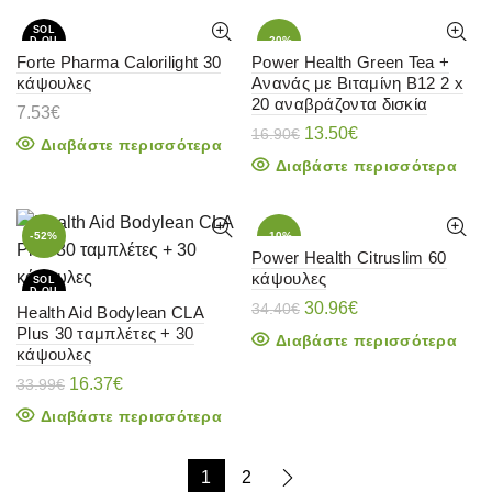
SOL
-20%
D OU
T
Forte Pharma Calorilight 30
Power Health Green Tea +
κάψουλες
Ανανάς με Βιταμίνη B12 2 x
SOL
D OU
20 αναβράζοντα δισκία
T
7.53
€
Original
Η
13.50
€
16.90
€
Διαβάστε περισσότερα
price
τρέχουσα
Διαβάστε περισσότερα
was:
τιμή
16.90€.
είναι:
13.50€.
-52%
-10%
Power Health Citruslim 60
κάψουλες
SOL
SOL
D OU
D OU
T
T
Original
Η
30.96
€
34.40
€
Health Aid Bodylean CLA
price
τρέχουσα
Plus 30 ταμπλέτες + 30
Διαβάστε περισσότερα
was:
τιμή
κάψουλες
34.40€.
είναι:
Original
Η
16.37
€
33.99
€
30.96€.
price
τρέχουσα
Διαβάστε περισσότερα
was:
τιμή
33.99€.
είναι:
16.37€.
1
2