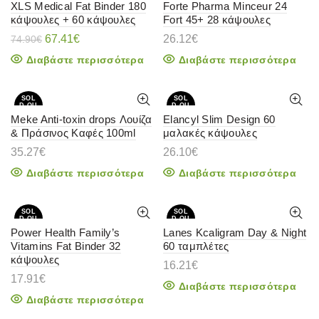
XLS Medical Fat Binder 180
Forte Pharma Minceur 24
κάψουλες + 60 κάψουλες
Fort 45+ 28 κάψουλες
SOL
D OU
T
Original
Η
67.41
€
26.12
€
74.90
€
price
τρέχουσα
Διαβάστε περισσότερα
Διαβάστε περισσότερα
was:
τιμή
74.90€.
είναι:
67.41€.
SOL
SOL
D OU
D OU
T
T
Meke Anti-toxin drops Λουίζα
Elancyl Slim Design 60
& Πράσινος Καφές 100ml
μαλακές κάψουλες
35.27
€
26.10
€
Διαβάστε περισσότερα
Διαβάστε περισσότερα
SOL
SOL
D OU
D OU
T
T
Power Health Family’s
Lanes Kcaligram Day & Night
Vitamins Fat Binder 32
60 ταμπλέτες
κάψουλες
16.21
€
17.91
€
Διαβάστε περισσότερα
Διαβάστε περισσότερα