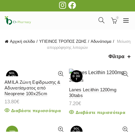
0
Αρχική σελίδα
ΥΓΙΕΙΝΟΣ ΤΡΟΠΟΣ ΖΩΗΣ
Αδυνάτισμα
Μείωση
απορρόφησης λιπαρών
Φίλτρα
SOL
SOL
D OU
D OU
T
T
AMILA Ζώνη Εφίδρωσης &
Αδυνατίσματος από
Lanes Lecithin 1200mg
Neoprene 100x25cm
30tabs
13.80
€
7.20
€
Διαβάστε περισσότερα
Διαβάστε περισσότερα
SOL
-10%
D OU
T