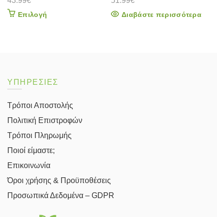
43.99
€
51.99
€
Αυτό
Επιλογή
Διαβάστε περισσότερα
το
προϊόν
έχει
πολλαπλές
παραλλαγές.
Οι
επιλογές
ΥΠΗΡΕΣΙΕΣ
μπορούν
να
Τρόποι Αποστολής
επιλεγούν
στη
Πολιτική Επιστροφών
σελίδα
του
Τρόποι Πληρωμής
προϊόντος
Ποιοί είμαστε;
Επικοινωνία
Όροι χρήσης & Προϋποθέσεις
Προσωπικά Δεδομένα – GDPR