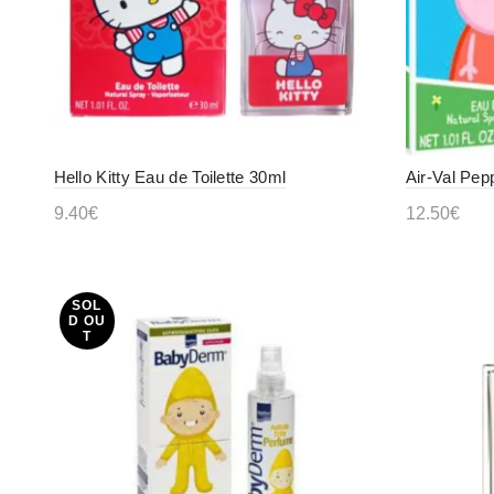
Hello Kitty Eau de Toilette 30ml
Air-Val Pep
9.40
€
12.50
€
Προσθήκη στο καλάθι
Προσθήκ
SOL
D OU
T