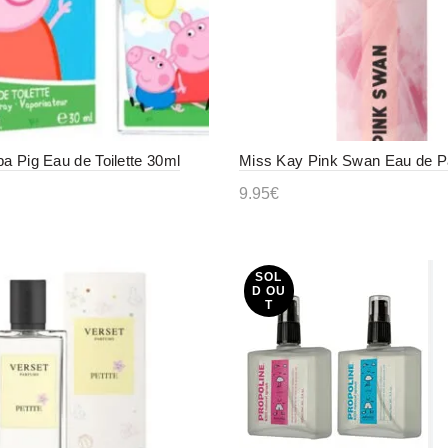
pa Pig Eau de Toilette 30ml
Miss Kay Pink Swan Eau de P
9.95
€
η στο καλάθι
Προσθήκη στο καλάθι
SOL
D OU
T