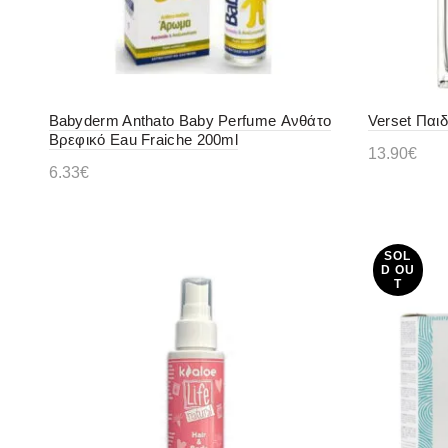
Babyderm Anthato Baby Perfume Ανθάτο
Verset Παιδ
Βρεφικό Eau Fraiche 200ml
13.90
€
6.33
€
Προσθήκ
Διαβάστε περισσότερα
SOL
D OU
T