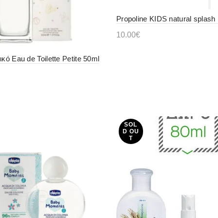
Propoline KIDS natural splash
10.00
€
Διαβάστε περισσότερα
ικό Eau de Toilette Petite 50ml
η στο καλάθι
SOL
D OU
T