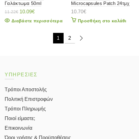
Γαλάκτωμα 50ml
Microcapsules Patch 24τμχ
Original
Η
10.09
€
10.70
€
11.22
€
price
τρέχουσα
Διαβάστε περισσότερα
Προσθήκη στο καλάθι
was:
τιμή
11.22€.
είναι:
10.09€.
1
2
ΥΠΗΡΕΣΙΕΣ
Τρόποι Αποστολής
Πολιτική Επιστροφών
Τρόποι Πληρωμής
Ποιοί είμαστε;
Επικοινωνία
Όροι χρήσης & Προϋποθέσεις