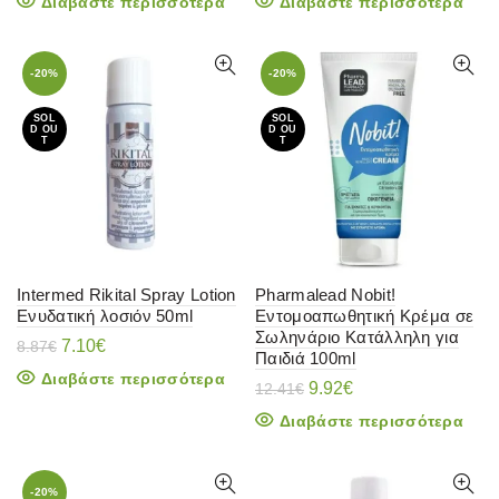
Διαβάστε περισσότερα
Διαβάστε περισσότερα
-20%
-20%
SOL
SOL
D OU
D OU
T
T
Intermed Rikital Spray Lotion
Pharmalead Nobit!
Ενυδατική λοσιόν 50ml
Εντομοαπωθητική Κρέμα σε
Σωληνάριο Κατάλληλη για
Original
Η
7.10
€
8.87
€
Παιδιά 100ml
price
τρέχουσα
Διαβάστε περισσότερα
was:
τιμή
Original
Η
9.92
€
12.41
€
8.87€.
είναι:
price
τρέχουσα
Διαβάστε περισσότερα
7.10€.
was:
τιμή
12.41€.
είναι:
9.92€.
-20%