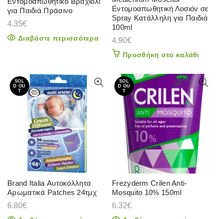
Εντομοαπωθητικό Βραχιόλι
Εντομοαπωθητική Λοσιόν σε
για Παιδιά Πράσινο
Spray Κατάλληλη για Παιδιά
4.35
€
100ml
Διαβάστε περισσότερα
4.90
€
Προσθήκη στο καλάθι
SOL
SOL
D OU
D OU
T
T
Brand Italia Αυτοκόλλητα
Frezyderm Crilen Anti-
Αρωματικά Patches 24τμχ
Mosquito 10% 150ml
6.80
€
6.32
€