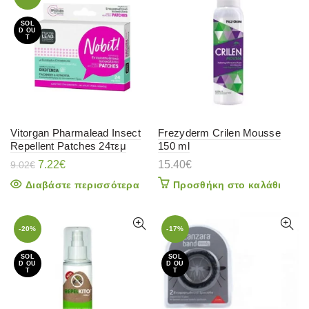
SOL
D OU
T
Vitorgan Pharmalead Insect
Frezyderm Crilen Mousse
Repellent Patches 24τεμ
150 ml
Original
Η
7.22
€
15.40
€
9.02
€
price
τρέχουσα
Διαβάστε περισσότερα
Προσθήκη στο καλάθι
was:
τιμή
9.02€.
είναι:
7.22€.
-20%
-17%
SOL
SOL
D OU
D OU
T
T