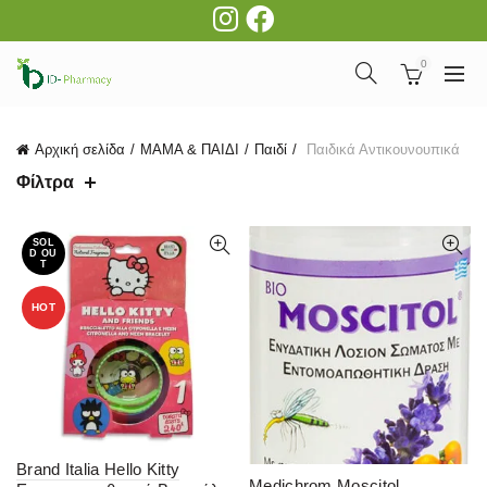
0
Αρχική σελίδα
ΜΑΜΑ & ΠΑΙΔΙ
Παιδί
Παιδικά Αντικουνουπικά
Φίλτρα
SOL
D OU
T
HOT
Brand Italia Hello Kitty
Medichrom Moscitol