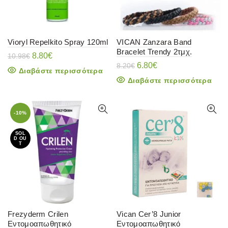
Vioryl Repelkito Spray 120ml
VICAN Zanzara Band
Bracelet Trendy 2τμχ.
Original
Η
8.80
€
10.98
€
price
τρέχουσα
Original
Η
6.80
€
8.20
€
Διαβάστε περισσότερα
was:
τιμή
price
τρέχουσα
Διαβάστε περισσότερα
10.98€.
είναι:
was:
τιμή
8.80€.
8.20€.
είναι:
6.80€.
-10%
SOL
D OU
T
Frezyderm Crilen
Vican Cer’8 Junior
Εντομοαπωθητικό
Εντομοαπωθητικό