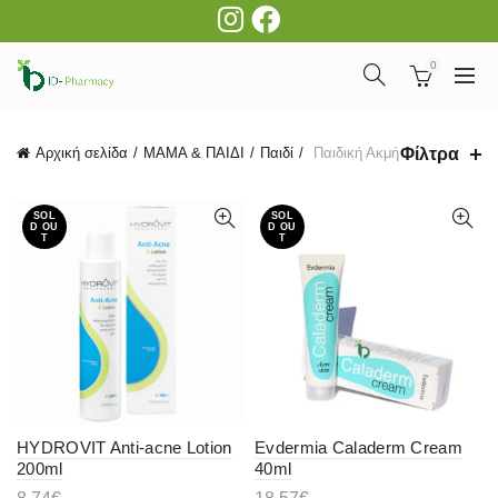
0
Φίλτρα
Αρχική σελίδα
ΜΑΜΑ & ΠΑΙΔΙ
Παιδί
Παιδική Ακμή
SOL
SOL
D OU
D OU
T
T
HYDROVIT Anti-acne Lotion
Evdermia Caladerm Cream
200ml
40ml