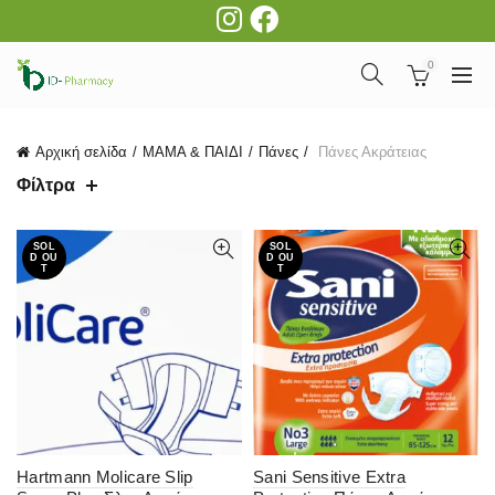
0
Αρχική σελίδα
ΜΑΜΑ & ΠΑΙΔΙ
Πάνες
Πάνες Ακράτειας
Φίλτρα
SOL
SOL
D OU
D OU
T
T
Hartmann Molicare Slip
Sani Sensitive Extra