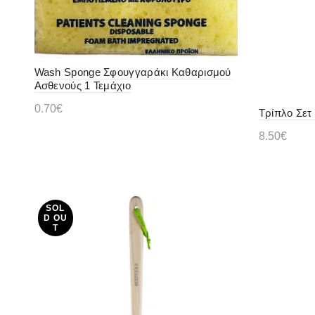
Wash Sponge Σφουγγαράκι Καθαρισμού
Ασθενούς 1 Τεμάχιο
0.70
€
Τρίπλο Σετ
Διαβάστε περισσότερα
8.50
€
Διαβάστ
SOL
D OU
T