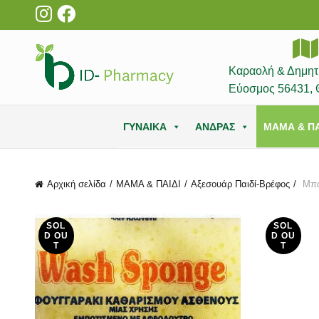
Καραολή & Δημητ
Εύοσμος 56431, 
ΓΥΝΑΙΚΑ
ΑΝΔΡΑΣ
ΜΑΜΑ & ΠΑ
Αρχική σελίδα
ΜΑΜΑ & ΠΑΙΔΙ
Αξεσουάρ Παιδί-Βρέφος
Μπά
SOL
SOL
D OU
D OU
T
T