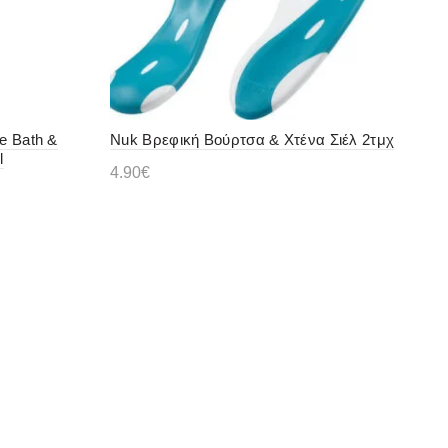
e Bath &
Nuk Βρεφική Βούρτσα & Χτένα Σιέλ 2τμχ
l
4.90
€
Διαβάστε περισσότερα