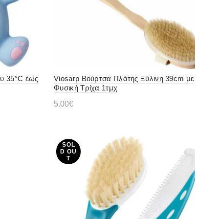
υ 35°C έως
Viosarp Βούρτσα Πλάτης Ξύλινη 39cm με
Φυσική Τρίχα 1τμχ
5.00
€
Διαβάστε περισσότερα
SOL
D OU
T