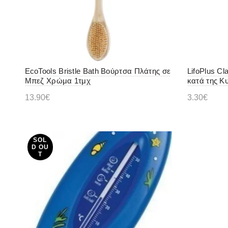
EcoTools Bristle Bath Βούρτσα Πλάτης σε
LifoPlus Cl
Μπεζ Χρώμα 1τμχ
κατά της Κυ
13.90
€
3.30
€
Διαβάστε περισσότερα
Επιλογ
SOL
D OU
T