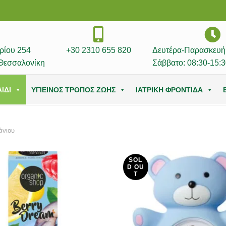
ρίου 254
+30 2310 655 820
Δευτέρα-Παρασκευή:
Θεσσαλονίκη
Σάββατο: 08:30-15:3
ΙΔΙ
ΥΓΙΕΙΝΟΣ ΤΡΟΠΟΣ ΖΩΗΣ
ΙΑΤΡΙΚΗ ΦΡΟΝΤΙΔΑ
νιου
SOL
D OU
T