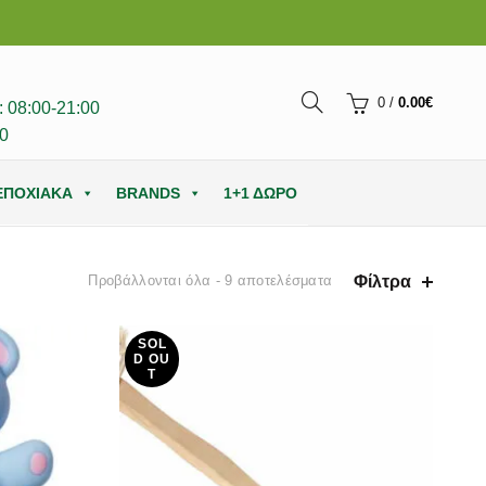
0
/
0.00
€
 08:00-21:00
0
ΕΠΟΧΙΑΚΑ
BRANDS
1+1 ΔΩΡΟ
Φίλτρα
Προβάλλονται όλα - 9 αποτελέσματα
SOL
D OU
T