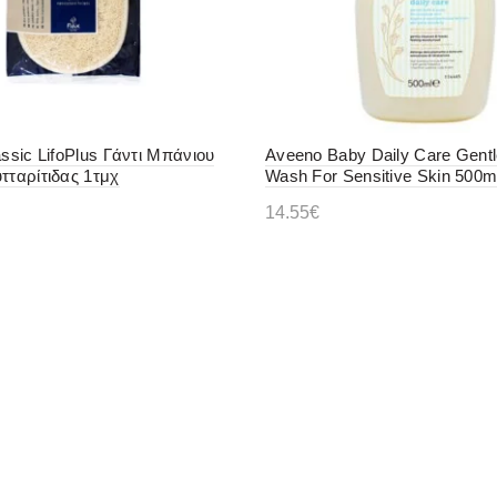
assic LifoPlus Γάντι Μπάνιου
Aveeno Baby Daily Care Gentl
τταρίτιδας 1τμχ
Wash For Sensitive Skin 500m
14.55
€
Αυτό
ή
Διαβάστε περισσότερα
το
προϊόν
έχει
πολλαπλές
παραλλαγές.
Οι
επιλογές