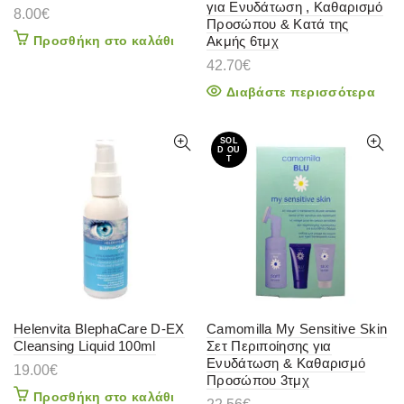
για Ενυδάτωση , Καθαρισμό
8.00
€
Προσώπου & Κατά της
Προσθήκη στο καλάθι
Ακμής 6τμχ
42.70
€
Διαβάστε περισσότερα
SOL
D OU
T
Helenvita BlephaCare D-EX
Camomilla My Sensitive Skin
Cleansing Liquid 100ml
Σετ Περιποίησης για
Ενυδάτωση & Καθαρισμό
19.00
€
Προσώπου 3τμχ
Προσθήκη στο καλάθι