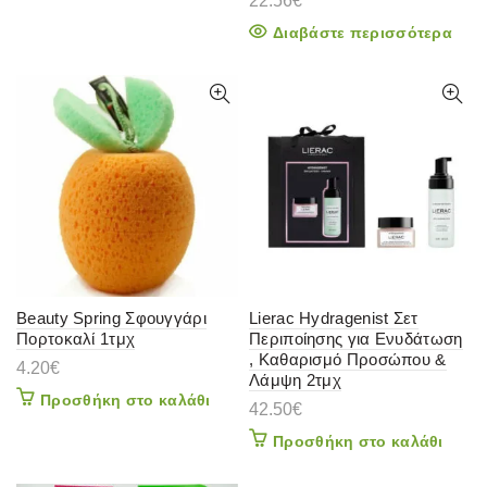
22.56
€
Διαβάστε περισσότερα
Beauty Spring Σφουγγάρι
Lierac Hydragenist Σετ
Πορτοκαλί 1τμχ
Περιποίησης για Ενυδάτωση
, Καθαρισμό Προσώπου &
4.20
€
Λάμψη 2τμχ
Προσθήκη στο καλάθι
42.50
€
Προσθήκη στο καλάθι