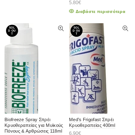
5.80
€
Διαβάστε περισσότερα
SOL
SOL
D OU
D OU
T
T
Biofreeze Spray Σπρέι
Med’s Frigofast Σπρέι
Κρυοθεραπείας για Μυϊκούς
Κρυοθεραπείας 400ml
Πόνους & Αρθρώσεις 118ml
6.90
€