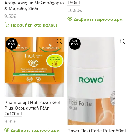
150ml
Αρθρώσεις με Μελισσόχορτο
& Μάραθο, 250ml
16.80
€
9.50
€
Διαβάστε περισσότερα
Προσθήκη στο καλάθι
SOL
SOL
D OU
D OU
T
T
Pharmasept Hot Power Gel
Plus Θερμαντική Γέλη
2x100ml
9.95
€
Διαβάστε περισσότερα
Rowo Flexi Forte Roller 50ml