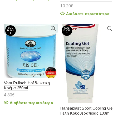
10.20
€
Διαβάστε περισσότερα
SOL
SOL
D OU
D OU
T
T
Vom Pullach Hof Ψυκτική
Κρέμα 250ml
4.80
€
Διαβάστε περισσότερα
Hansaplast Sport Cooling Gel
Γέλη Κρυοθεραπείας 100ml