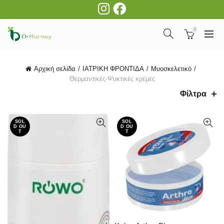
0
Αρχική σελίδα
ΙΑΤΡΙΚΗ ΦΡΟΝΤΙΔΑ
Μυοσκελετικό
Θερμαντικές-Ψυκτικές κρέμες
Φίλτρα
SOL
SOL
D OU
D OU
T
T