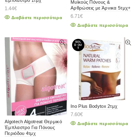
Έμπλαστρο 1τμχ
Μυϊκούς Πόνους &
Αρθρώσεις με Άρνικα 5τμχ+
1.44
€
6.71
€
Διαβάστε περισσότερα
Διαβάστε περισσότερα
SOL
D OU
T
Ino Plus Bodytox 2τμχ
7.60
€
Algotech Algotreat Θερμικό
Διαβάστε περισσότερα
Έμπλαστρο Για Πόνους
Περιόδου 4τμχ