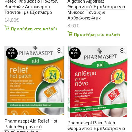
Petex Φαρμακείο Πρώτων
Algotech Algotreat
Βοηθειών Αυτοκινήτου
Θερμαντικά Έμπλαστρα για
Τσαντάκι με Εξοπλισμό
Μυϊκούς Πόνους &
Αρθρώσεις 4τμχ
14.00
€
8.61
€
Προσθήκη στο καλάθι
Προσθήκη στο καλάθι
SOL
SOL
D OU
D OU
T
T
Pharmasept Aid Relief Hot
Pharmasept Pain Patch
Patch Θερμαντικό
Θερμαντικά Έμπλαστρα για