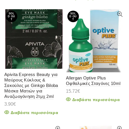
SOL
SOL
D OU
D OU
T
T
Apivita Express Beauty για
Allergan Optive Plus
Μαύρους Κύκλους &
Οφθαλμικές Σταγόνες 10ml
Σακούλες με Ginkgo Biloba
Μάσκα Ματιών για
15.72
€
Αναζωογόνηση 2τμχ 2ml
Διαβάστε περισσότερα
3.90
€
Διαβάστε περισσότερα