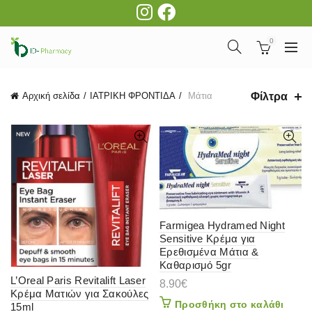
0
Φίλτρα
Αρχική σελίδα
ΙΑΤΡΙΚΗ ΦΡΟΝΤΙΔΑ
Μάτια
Farmigea Hydramed Night
Sensitive Κρέμα για
Ερεθισμένα Μάτια &
Καθαρισμό 5gr
L’Oreal Paris Revitalift Laser
8.90
€
Κρέμα Ματιών για Σακούλες
Προσθήκη στο καλάθι
15ml