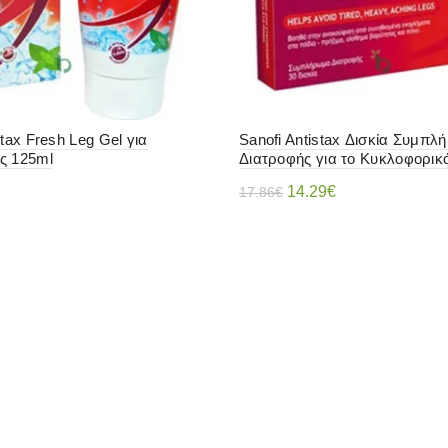
stax Fresh Leg Gel για
Sanofi Antistax Δισκία Συμπ
ς 125ml
Διατροφής για το Κυκλοφορικό
Original
Η
14.29
€
17.86
€
price
τρέχουσα
ε περισσότερα
Διαβάστε περισσότερα
was:
τιμή
17.86€.
είναι:
14.29€.