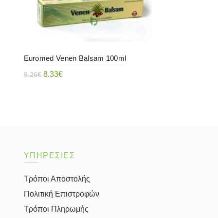
Euromed Venen Balsam 100ml
Original
Η
8.33
€
9.26
€
price
τρέχουσα
Διαβάστε περισσότερα
was:
τιμή
9.26€.
είναι:
8.33€.
ΥΠΗΡΕΣΙΕΣ
Τρόποι Αποστολής
Πολιτική Επιστροφών
Τρόποι Πληρωμής