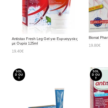
Bionat Phar
Antistax Fresh Leg Gel για Ευρυαγγείες
με Ουρία 125ml
19.80
€
19.40
€
Προσθήκ
Προσθήκη στο καλάθι
SOL
SOL
D OU
D OU
T
T