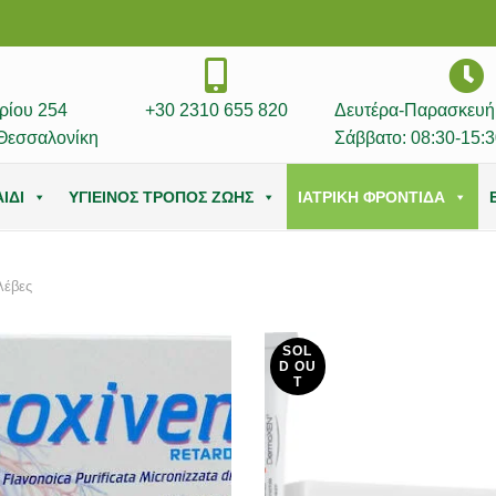
ρίου 254
+30 2310 655 820
Δευτέρα-Παρασκευή:
Θεσσαλονίκη
Σάββατο: 08:30-15:3
ΙΔΙ
ΥΓΙΕΙΝΟΣ ΤΡΟΠΟΣ ΖΩΗΣ
ΙΑΤΡΙΚΗ ΦΡΟΝΤΙΔΑ
λέβες
SOL
D OU
T