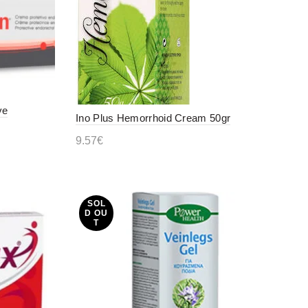
ve
Ino Plus Hemorrhoid Cream 50gr
9.57
€
Διαβάστε περισσότερα
SOL
D OU
T