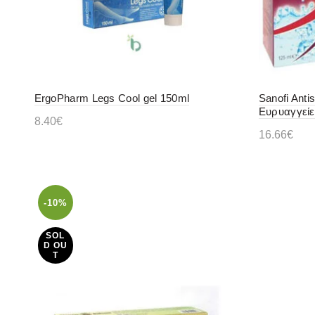
ErgoPharm Legs Cool gel 150ml
Sanofi Anti
Ευρυαγγείε
8.40
€
16.66
€
Διαβάστε περισσότερα
Διαβάστ
-10%
SOL
D OU
T