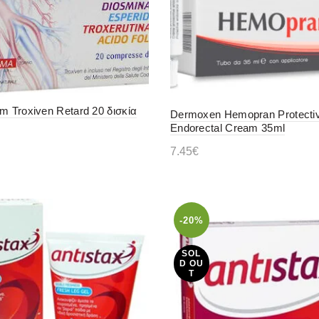
m Troxiven Retard 20 δισκία
Dermoxen Hemopran Protecti
Endorectal Cream 35ml
7.45
€
η στο καλάθι
Διαβάστε περισσότερα
-20%
SOL
D OU
T