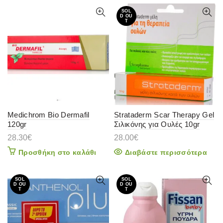
SOL
D OU
T
Medichrom Bio Dermafil
Strataderm Scar Therapy Gel
120gr
Σιλικόνης για Ουλές 10gr
28.30
€
28.00
€
Προσθήκη στο καλάθι
Διαβάστε περισσότερα
SOL
SOL
D OU
D OU
T
T