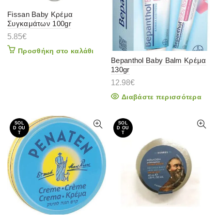
Fissan Baby Κρέμα
Συγκαμάτων 100gr
5.85
€
Προσθήκη στο καλάθι
Bepanthol Baby Balm Κρέμα
130gr
12.98
€
Διαβάστε περισσότερα
SOL
SOL
D OU
D OU
T
T