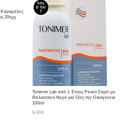
SOL
D OU
in Καραμέλες
T
χα 20τμχ
Tonimer Lab από 1 Έτους Ρινικό Σπρέι με
Θαλασσινό Νερό για Όλη την Οικογένεια
100ml
9.90
€
Διαβάστε περισσότερα