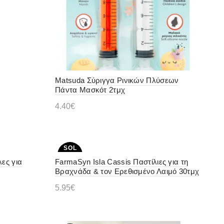
Matsuda Σύριγγα Ρινικών Πλύσεων
Πάντα Μασκότ 2τμχ
4.40
€
Προσθήκη στο καλάθι
SOL
D OU
ες για
FarmaSyn Isla Cassis Παστίλιες για τη
T
Βραχνάδα & τον Ερεθισμένο Λαιμό 30τμχ
5.95
€
Διαβάστε περισσότερα