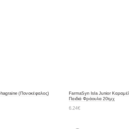
hagraine (Πονοκέφαλος)
FarmaSyn Isla Junior Καραμέλ
Παιδιά Φράουλα 20τμχ
6.24
€
ε περισσότερα
Προσθήκη στο καλάθι