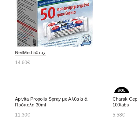
NeilMed 50τμχ
14.60
€
Διαβάστε περισσότερα
SOL
D OU
Apivita Propolis Spray με Αλθαία &
Charak Cep
T
Πρόπολη 30ml
100tabs
11.30
€
5.58
€
Προσθήκη στο καλάθι
Διαβάστ