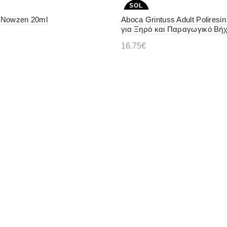
SOL
D OU
 Nowzen 20ml
Aboca Grintuss Adult Polires
T
για Ξηρό και Παραγωγικό Βή
16.75
€
ε περισσότερα
Διαβάστε περισσότερα