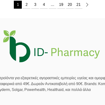
1
2
3
4
…
19
20
21
οϊόντα για εξαιρετικές αγοραστικές εμπειρίες υγείας και ομορφ
αφορικά από 49€. Δωρεάν Αντικαταβολή από 90€. Brands: Korre
zyderm, Solgar, Powerhealth, Healthaid, και πολλά άλλα