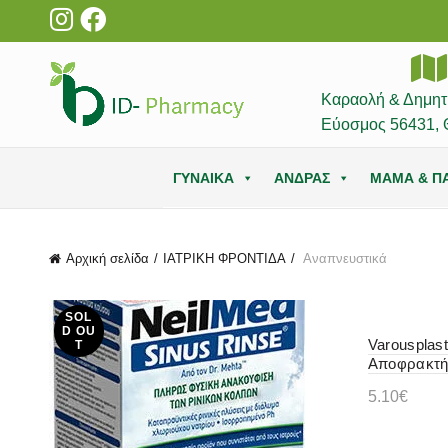
Καραολή & Δημητ
Εύοσμος 56431, 
ΓΥΝΑΙΚΑ
ΑΝΔΡΑΣ
ΜΑΜΑ & ΠΑ
Αρχική σελίδα
ΙΑΤΡΙΚΗ ΦΡΟΝΤΙΔΑ
Αναπνευστικά
SOL
D OU
Varousplas
T
Αποφρακτήρ
5.10
€
Προσθήκ