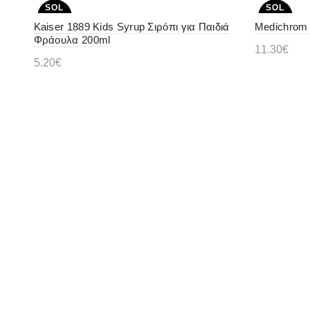
SOL
SOL
D OU
D OU
Kaiser 1889 Kids Syrup Σιρόπι για Παιδιά
Medichrom
T
T
Φράουλα 200ml
11.30
€
5.20
€
Διαβάστ
Διαβάστε περισσότερα