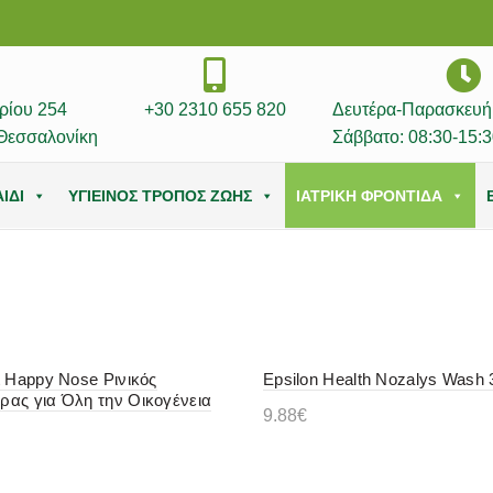
ρίου 254
+30 2310 655 820
Δευτέρα-Παρασκευή:
Θεσσαλονίκη
Σάββατο: 08:30-15:3
ΙΔΙ
ΥΓΙΕΙΝΟΣ ΤΡΟΠΟΣ ΖΩΗΣ
ΙΑΤΡΙΚΗ ΦΡΟΝΤΙΔΑ
t Happy Nose Ρινικός
Epsilon Health Nozalys Wash 
ας για Όλη την Οικογένεια
9.88
€
Προσθήκη στο καλάθι
η στο καλάθι