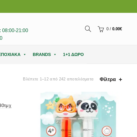
0
/
0.00
€
 08:00-21:00
0
ΕΠΟΧΙΑΚΑ
BRANDS
1+1 ΔΩΡΟ
Φίλτρα
Βλέπετε 1–12 από 242 αποτελέσματα
30τμχ