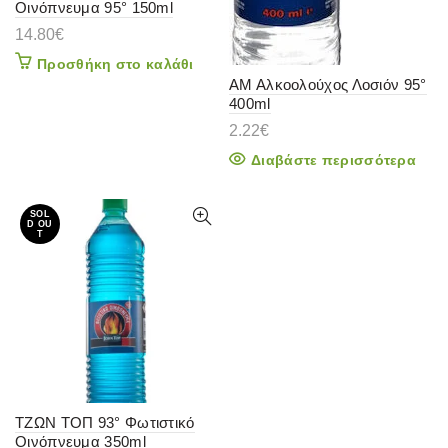
Οινόπνευμα 95° 150ml
14.80
€
Προσθήκη στο καλάθι
ΑΜ Αλκοολούχος Λοσιόν 95°
400ml
2.22
€
Διαβάστε περισσότερα
SOL
D OU
T
ΤΖΩΝ ΤΟΠ 93° Φωτιστικό
Οινόπνευμα 350ml