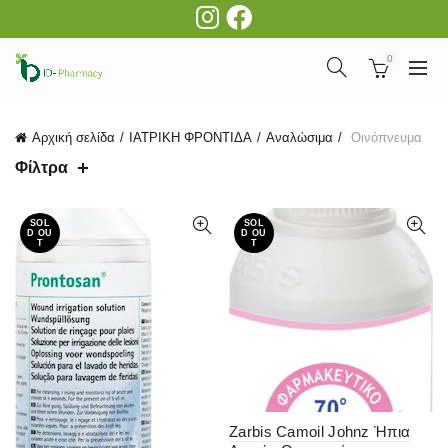
0
Αρχική σελίδα
ΙΑΤΡΙΚΗ ΦΡΟΝΤΙΔΑ
Αναλώσιμα
Οινόπνευμα
Φίλτρα
SOL
SOL
D OU
D OU
T
T
Zarbis Camoil Johnz Ήπια