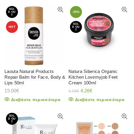
SOL
-30%
D OU
T
SOL
HOT
D OU
T
Laouta Natural Products
Natura Siberica Organic
Repair Balm for Face, Body &
Kitchen Lovemyjob Feet
Lips 50ml
Cream 100ml
Original
Η
15.00
€
4.26
€
6.09
€
price
τρέχουσα
Διαβάστε περισσότερα
Διαβάστε περισσότερα
was:
τιμή
6.09€.
είναι:
4.26€.
SOL
D OU
T