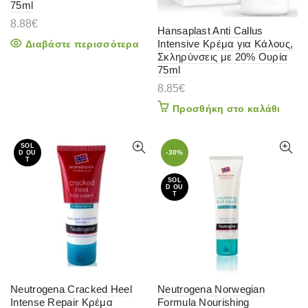
75ml
8.88
€
Hansaplast Anti Callus
Intensive Κρέμα για Κάλους,
Διαβάστε περισσότερα
Σκληρύνσεις με 20% Ουρία
75ml
8.85
€
Προσθήκη στο καλάθι
SOL
-30%
D OU
T
SOL
D OU
T
Neutrogena Cracked Heel
Neutrogena Norwegian
Intense Repair Κρέμα
Formula Nourishing