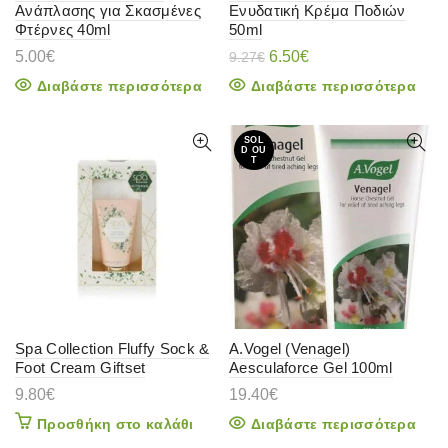
Ανάπλασης για Σκασμένες
Ενυδατική Κρέμα Ποδιών
Φτέρνες 40ml
50ml
Original
Η
5.00
€
6.50
€
9.27
€
price
τρέχουσα
Διαβάστε περισσότερα
Διαβάστε περισσότερα
was:
τιμή
9.27€.
είναι:
6.50€.
SOL
D OU
T
Spa Collection Fluffy Sock &
A.Vogel (Venagel)
Foot Cream Giftset
Aesculaforce Gel 100ml
9.80
€
19.40
€
Προσθήκη στο καλάθι
Διαβάστε περισσότερα