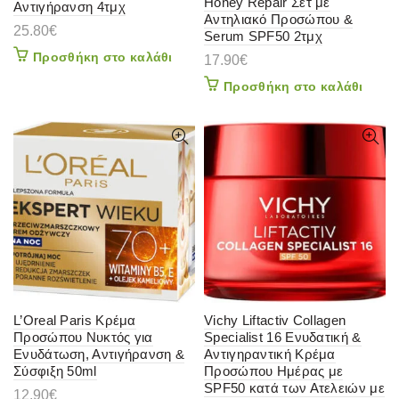
Honey Repair Σετ με
Αντιγήρανση 4τμχ
Αντηλιακό Προσώπου &
25.80
€
Serum SPF50 2τμχ
Προσθήκη στο καλάθι
17.90
€
Προσθήκη στο καλάθι
L’Oreal Paris Κρέμα
Vichy Liftactiv Collagen
Προσώπου Νυκτός για
Specialist 16 Ενυδατική &
Ενυδάτωση, Αντιγήρανση &
Αντιγηραντική Κρέμα
Σύσφιξη 50ml
Προσώπου Ημέρας με
SPF50 κατά των Ατελειών με
12.90
€