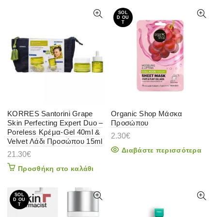
SOL
D OU
T
KORRES Santorini Grape
Organic Shop Μάσκα
Skin Perfecting Expert Duo –
Προσώπου
Poreless Κρέμα-Gel 40ml &
2.30
€
Velvet Λάδι Προσώπου 15ml
Διαβάστε περισσότερα
21.30
€
Προσθήκη στο καλάθι
SOL
D OU
T