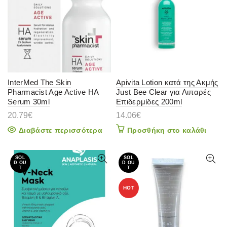
InterMed The Skin
Apivita Lotion κατά της Ακμής
Pharmacist Age Active HA
Just Bee Clear για Λιπαρές
Serum 30ml
Επιδερμίδες 200ml
20.79
€
14.06
€
Διαβάστε περισσότερα
Προσθήκη στο καλάθι
SOL
SOL
D OU
D OU
T
T
HOT